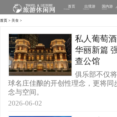
首页
出境游
国内游
Homepage
Outbound
Inbound
首页 >
美食
>
私人葡萄酒俱乐
华丽新篇 
查公馆
俱乐部不仅
球名庄佳酿的开创性理念，更将同
念与空间。
2026-06-02