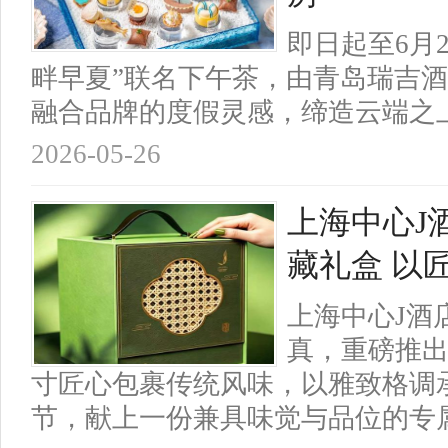
即日起至6月
畔早夏”联名下午茶，由青岛瑞吉
融合品牌的度假灵感，缔造云端之
2026-05-26
上海中心J
藏礼盒 以
上海中心J酒
真，重磅推
寸匠心包裹传统风味，以雅致格调
节，献上一份兼具味觉与品位的专