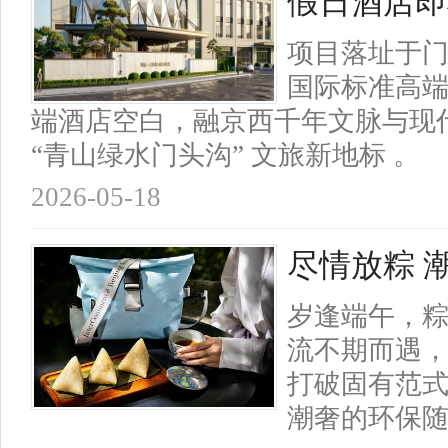
假日酒店即
项目落址于
国际标准高
端酒店空白，融京西千年文脉与现
“青山绿水门头沟” 文旅新地标 。
2026-05-18
尽情放粽 
岁逢端午，
流不期而遇
打破固有范
潮奢的环保