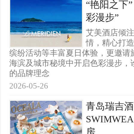
“艳阳之下
彩漫步”
艾美酒店倾
情，精心打
缤纷活动等丰富夏日体验，更邀请
海滨及城市秘境中开启色彩漫步，诠
的品牌理念
2026-05-26
青岛瑞吉酒
SWIMW
房