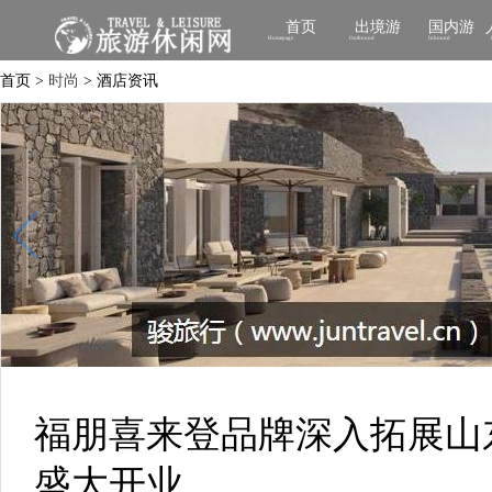
首页
出境游
国内游
Homepage
Outbound
Inbound
首页 >
时尚
> 酒店资讯
福朋喜来登品牌深入拓展山
盛大开业