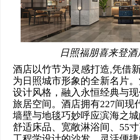
日照福朋喜来登酒
酒店以竹节为灵感打造,凭借
为日照城市形象的全新名片。
设计风格，融入永恒经典与现
旅居空间。酒店拥有227间
墙壁与地毯巧妙呼应滨海之城
舒适床品、宽敞淋浴间、55
工程学设计的沙发、灵活便捷