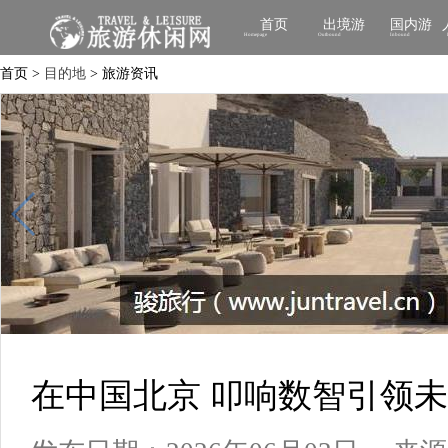
首页
出境游
国内游
Homepage
Outbound
Inbound
首页 >
目的地
> 旅游资讯
在中国北京 叩响数智引领