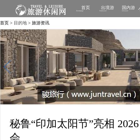
首页
出境游
国内游
Homepage
Outbound
Inbound
首页 >
目的地
> 旅游资讯
秘鲁“印加太阳节”亮相 202
会