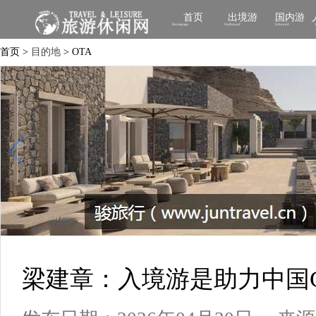
首页
出境游
国内游
Homepage
Outbound
Inbound
首页 >
目的地
> OTA
梁建章：入境游是助力中国