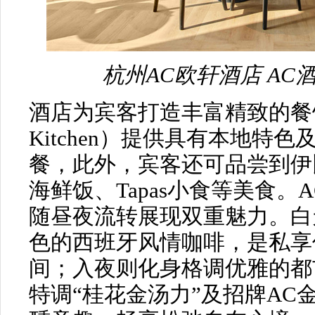
杭州AC欧轩酒店 AC酒廊
酒店为宾客打造丰富精致的餐
Kitchen）提供具有本地特
餐，此外，宾客还可品尝到伊
海鲜饭、Tapas小食等美食。AC
随昼夜流转展现双重魅力。白
色的西班牙风情咖啡，是私享
间；入夜则化身格调优雅的都
特调“桂花金汤力”及招牌AC