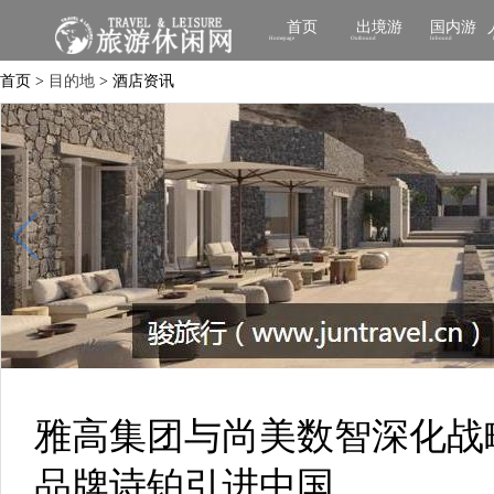
首页
出境游
国内游
Homepage
Outbound
Inbound
首页 >
目的地
> 酒店资讯
雅高集团与尚美数智深化战
品牌诗铂引进中国