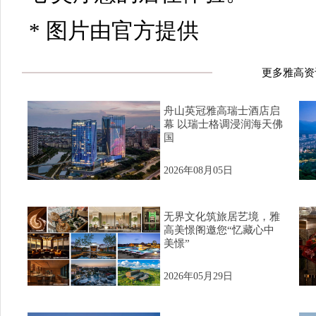
* 图片由官方提供
更多雅高资
舟山英冠雅高瑞士酒店启
幕 以瑞士格调浸润海天佛
国
2026年08月05日
无界文化筑旅居艺境，雅
高美憬阁邀您“忆藏心中
美憬”
2026年05月29日