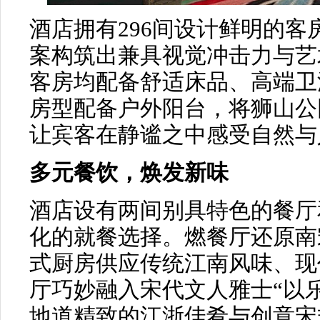
酒店拥有296间设计鲜明的
案构筑出兼具视觉冲击力与艺
客房均配备舒适床品、高端卫
房型配备户外阳台，将狮山公
让宾客在静谧之中感受自然与
多元餐饮，焕发新味
酒店设有两间别具特色的餐厅
化的就餐选择。燃餐厅还原南
式厨房供应传统江南风味、现
厅巧妙融入宋代文人雅士“以
地道精致的江浙佳肴与创意宋