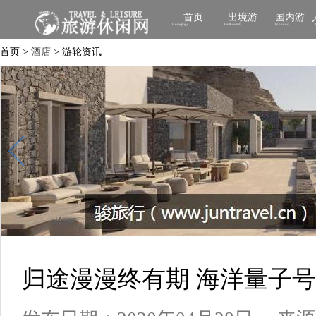
首页
出境游
国内游
Homepage
Outbound
Inbound
首页 >
酒店
> 游轮资讯
归途漫漫终有期 海洋量子号3