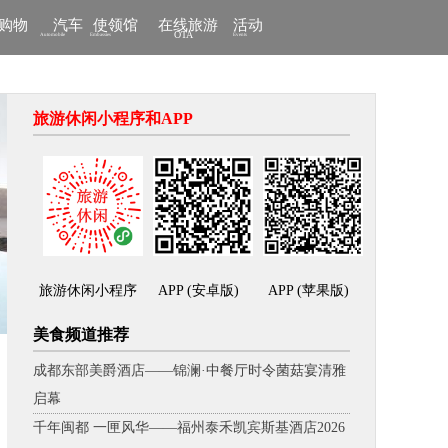
/购物
汽车
使领馆
在线旅游
活动
OTA
Automobile
Embassies
Events
2019旅游休闲行业大奖报名
旅游休闲小程序和APP
国际文化交流小大使
封面票选
探店
旅游休闲小程序
APP (安卓版)
APP (苹果版)
小记者营地
美食频道推荐
成都东部美爵酒店——锦澜·中餐厅时令菌菇宴清雅
启幕
千年闽都 一匣风华——福州泰禾凯宾斯基酒店2026