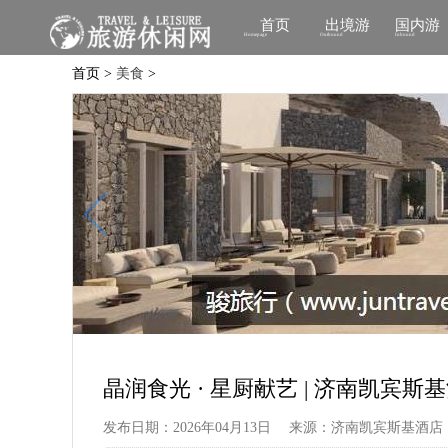
首页
出境游
国内游
Homepage
Outbound
Inbound
首页 >
美食
>
晶润食光 · 星厨献艺 | 济南凯
发布日期：2026年04月13日
来源：济南凯宾斯基酒店