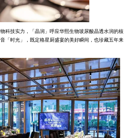
生物科技实力，「晶润」呼应华熙生物玻尿酸晶透水润的核
谐音「时光」，既定格星厨盛宴的美好瞬间，也珍藏五年来