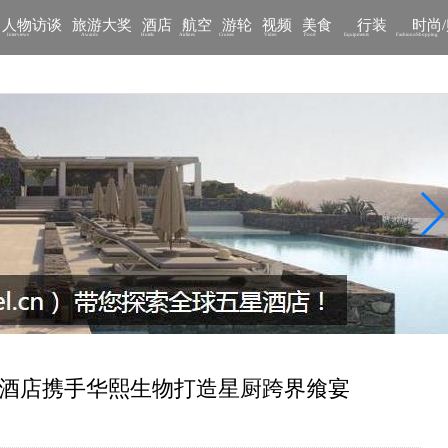
人物访谈
旅游大奖
酒店
航空
游轮
视频
美食
行装
时尚
Interviews
Awards
Hotels
Airlines
Cruises
Video
Food
Equipments
Fashions/Shopping
宾斯基酒店携手华熙生物打造星厨跨界飨宴