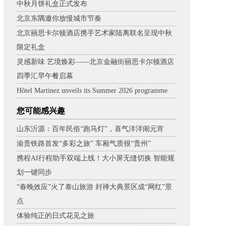
中秋月饼礼盒正式发布
北京东隅邀你放慢城市节奏
北京丽思卡尔顿酒店携手艺术家陆离联名呈现中秋
限定礼盒
灵感新味 艺境焕彩——北京金融街丽思卡尔顿酒店
四季汇早午餐启幕
Hôtel Martinez unveils its Summer 2026 programme
您可能感兴趣
山东沂源：百年民俗“跑马灯”，喜气洋洋闹元宵
渝贵铁路首发“多彩之旅” 车厢气质很“贵州”
携程AI行程助手双端上线！大小屏无缝切换 智能规
划一键同步
“春晚效应”火了泰山旅游 封禅大典景区成“网红”景
点
体验纯正的日式花见之旅