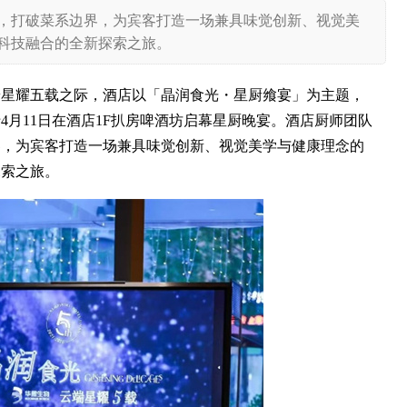
，打破菜系边界，为宾客打造一场兼具味觉创新、视觉美
科技融合的全新探索之旅。
端星耀五载之际，酒店以「晶润食光・星厨飨宴」为主题，
月11日在酒店1F扒房啤酒坊启幕星厨晚宴。酒店厨师团队
界，为宾客打造一场兼具味觉创新、视觉美学与健康理念的
探索之旅。