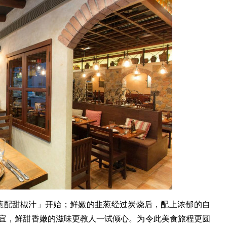
葱配甜椒汁」开始；鲜嫩的韭葱经过炭烧后，配上浓郁的自
配得宜，鲜甜香嫩的滋味更教人一试倾心。为令此美食旅程更圆