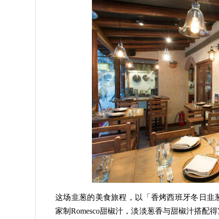
这场韭葱的美食旅程，以「香烤西班牙冬日韭
家制Romesco甜椒汁，淡淡葱香与甜椒汁搭