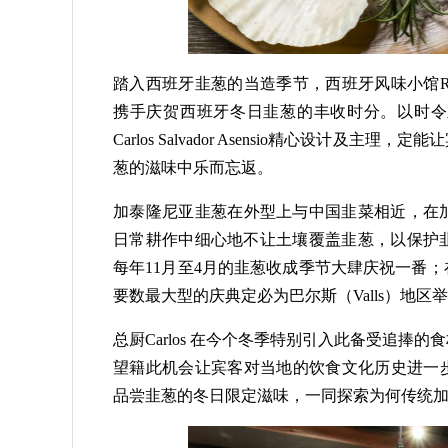
踏入西班牙韭葱的当造季节，西班牙风味小馆Ru
携手庆贺西班牙冬日韭葱的丰收时分。以时令韭
Carlos Salvador Asensio精心设
葱的滋味中乐而忘返。
加泰隆尼亚韭葱在外型上与中国韭菜相近，在
日常耕作中细心地不让土壤覆盖韭葱，以保护
每年11月至4月的韭葱收成季节大肆庆祝一番
要数最大型的庆典定必为巴尔斯（Valls）地区
总厨Carlos 在今个冬季特别引入此备受追
望籍此机会让宾客对当地的饮食文化历史进一步认识。
品尝韭葱的冬日限定滋味，一同探索为何传统