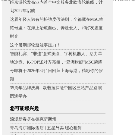
维京游轮发布业内首个中文服务北欧海轮航线，计
划2027年启航
这届年轻人独有的松弛度假法则，全都藏在MSC荣
耀号里：在海上治愈自己、奔赴爱人、和好友虚度
时光
这个暑期邮轮遛娃零压力！
智能礼宾、“非遗”意式美食、宇树机器人、活力旱
地冰壶、K-POP派对齐亮相，“亚洲旗舰”MSC荣耀
号即将于2026年8月1日回归上海母港，精彩你的假
期
35周年品牌庆典 | 欧若拉探险中国区三站产品路演
圆满举办
您可能感兴趣
浪漫新春尽在德克萨斯州
青岛海尔洲际酒店 | 五星外卖 暖心暖胃