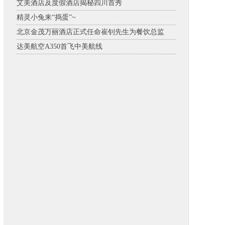
艾美酒店及度假酒店揭秘四川首秀
精灵小兔来“捣蛋”~
北京金茂万丽酒店正式任命崔钊先生为餐饮总监
达美航空A350首飞中美航线