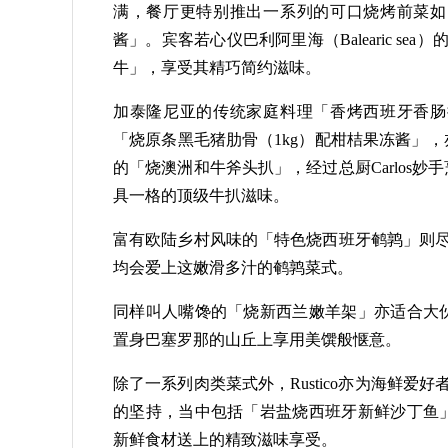
满，餐厅更特别推出一系列的可口烧烤前菜如
酱」。宾客若心仪巴利阿里海（Balearic se
牛」，享受其精巧简约滋味。
加泰隆尼亚的传统家庭料理「香烤西班牙香肠
「烧原条黑毛猪肋骨（1kg）配柑桔果冻酱」
的「烧澳洲和牛斧头扒」，经过总厨Carlos
具一格的顶级牛扒滋味。
富有欧陆乡村风味的「特色烧西班牙鹌鹑」则尽显
均会爱上这嫩滑多汁的鹌鹑菜式。
同样叫人嘴馋的「烧新西兰嫩羊架」亦适合大
置身巴塞罗那的山丘上享用美馔般惬意。
除了一系列肉类菜式外，Rustico亦为海鲜爱好
的坚持，当中包括「岩盐烧西班牙新鲜沙丁鱼
新鲜食材送上的精致滋味享受。