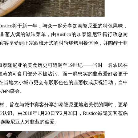
stico将于新一年，与众一起分享加泰隆尼亚的特色风味，
葱入馔的滋味菜单，由Rustico的加泰隆尼亚籍行政总厨
计及主理，定能让宾客享受到正宗西班牙式的时尚烧烤用餐体验，并陶醉于韭
加泰隆尼亚的美食历史可追溯至19世纪——当时一名农民在
韭葱的可食用部分不被沾污。而一群忠实的韭葱爱好者更于
；在当地大小城市更会有形形色色的韭葱收成庆祝活动，当中
举办的盛会。
捧的食材，旨在与城中宾客分享加泰隆尼亚地道美馔的同时，更希
由2018年1月20日至2月28日，Rustico诚邀宾客莅临
加泰隆尼亚人对韭葱的偏爱。