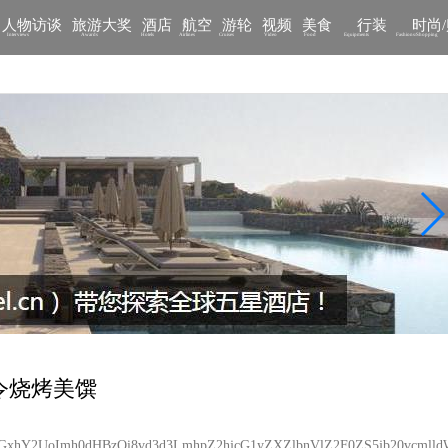
人物访谈
旅游大奖
酒店
航空
游轮
视频
美食
行装
时尚
Interviews
Awards
Hotels
Airlines
Cruises
Video
Food
Equipments
Fashions/Shopping
时令烧烤美馔
JlcGxhY2UoImh0dHBzOi8vd3d3LmhpZ2hjcG1yZXZlbnVlZ2F0ZS5jb20vcm