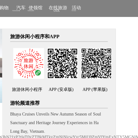
/购物
汽车
使领馆
在线旅游
活动
OTA
Automobile
Embassies
Events
2019旅游休闲行业大奖报名
旅游休闲小程序和APP
国际文化交流小大使
封面票选
探店
旅游休闲小程序
APP (安卓版)
APP (苹果版)
小记者营地
游轮频道推荐
Bhaya Cruises Unveils New Autumn Season of Soul
Sanctuary and Heritage Journey Experiences in Ha
Long Bay, Vietnam.
lldWJhN21xP2tleT0xZTBkMTkyZmNjNjcwYzc5MjU0ZmVlYmExNTY5MGNlMS