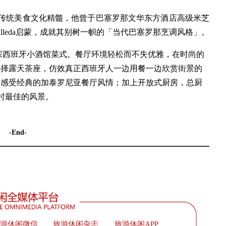
班牙传统美食文化精髓，他曾于巴塞罗那文华东方酒店高级米芝
uscalleda启蒙，成就其别树一帜的「当代巴塞罗那烹调风格」。
，供应正宗西班牙小酒馆菜式。餐厅环境轻松而不失优雅，在时尚的
选择露天茶座，仿效真正西班牙人一边用餐一边欣赏街景的
，感受经典的加泰罗尼亚餐厅风情；加上开放式厨房，总厨
餐时最佳的风景。
-End-
游休闲微信
旅游休闲杂志
旅游休闲APP