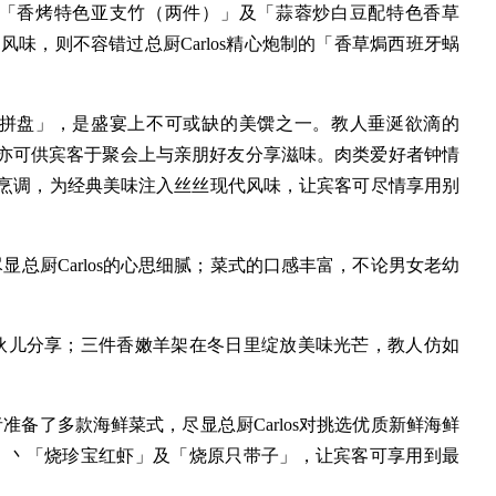
「香烤特色亚支竹（两件）」及「蒜蓉炒白豆配特色香草
a）的风味，则不容错过总厨Carlos精心炮制的「香草焗西班牙蜗
拼盘」，是盛宴上不可或缺的美馔之一。教人垂涎欲滴的
，亦可供宾客于聚会上与亲朋好友分享滋味。肉类爱好者钟情
妙手烹调，为经典美味注入丝丝现代风味，让宾客可尽情享用别
总厨Carlos的心思细腻；菜式的口感丰富，不论男女老幼
伙儿分享；三件香嫩羊架在冬日里绽放美味光芒，教人仿如
者准备了多款海鲜菜式，尽显总厨Carlos对挑选优质新鲜海鲜
」丶「烧珍宝红虾」及「烧原只带子」，让宾客可享用到最