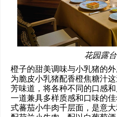
花园露台
橙子的甜美调味与小乳猪的外
为脆皮小乳猪配香橙焦糖汁这
芳味道，将各种不同的口感和
一道兼具多样质感和口味的佳
式蕃茄小牛肉千层面，是意大