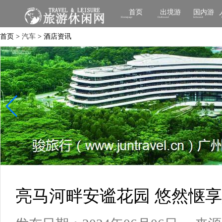
首页
出境游
国内游
Homepage
Outbound
Inbound
首页 >
汽车
> 酒店资讯
亮马河畔安谧花园 悠然惬