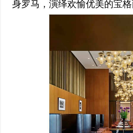
身罗马，演绎欢愉优美的宝格