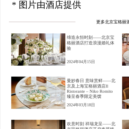
* 图片由酒店提供
更多北京宝格丽
缔造永恒时刻——北京宝
格丽酒店打造浪漫婚礼体
验
2024年04月15日
曼妙春日 意味赏鲜——北
京及上海宝格丽酒店Il
Ristorante – Niko Romito
臻呈春季限定美馔
2024年03月18日
欢意时刻 祥瑞龙呈——北