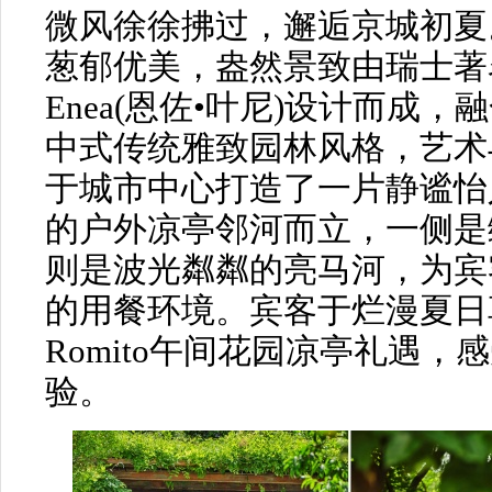
微风徐徐拂过，邂逅京城初夏
葱郁优美，盎然景致由瑞士著名
Enea(恩佐•叶尼)设计而成
中式传统雅致园林风格，艺术
于城市中心打造了一片静谧怡
的户外凉亭邻河而立，一侧是
则是波光粼粼的亮马河，为宾
的用餐环境。宾客于烂漫夏日享受Il R
Romito午间花园凉亭礼遇
验。