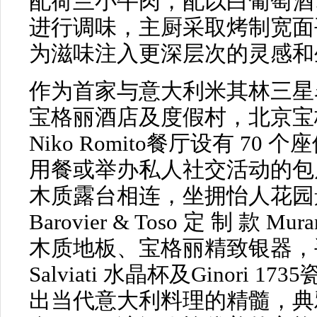
配荷兰小牛肉，配以白葡萄酒
进行调味，主厨采取烤制宽面
为滋味注入更深层次的灵感
作为首家与意大利米其林三星名厨N
宝格丽酒店及度假村，北京宝格丽酒店I
Niko Romito餐厅设有 70 
用餐或举办私人社交活动的包
木质露台相连，坐拥怡人花园
Barovier & Toso 定 制 款 Mu
木质地板、宝格丽精致银器，手工
Salviati 水晶杯及Ginori
出当代意大利料理的精髓，典