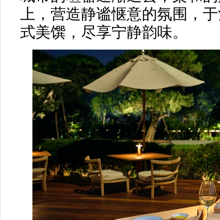
上，营造静谧惬意的氛围，于
式美馔，尽享宁静韵味。