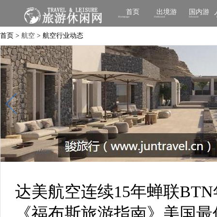
首页
出境游
国内游
Homepage
Outbound
Inbound
首页 >
航空
> 航空行业动态
达美航空连续15年蝉联BT
《福布斯旅游指南》美国最